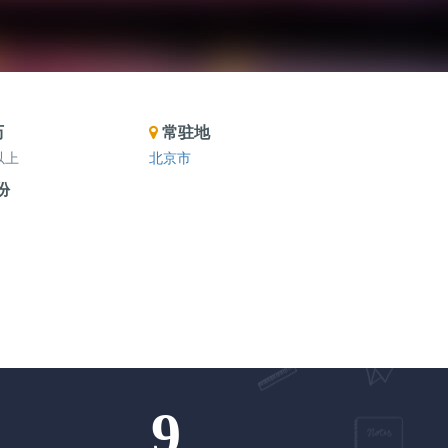
历
常驻地
以上
北京市
份
9