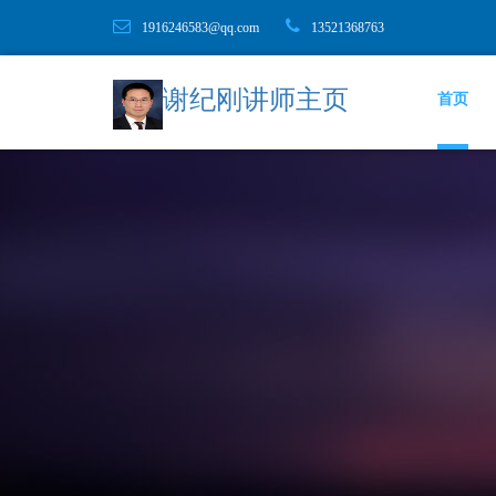
1916246583@qq.com
13521368763
谢纪刚讲师主页
首页