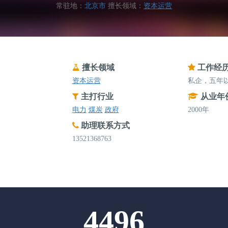
常驻地：
北京市
擅长领域：
资本运营
擅长领域
工作经
资本运营
私企，五年
主打行业
从业年
电力
煤炭
政府
2000年
助理联系方式
13521368763
4496