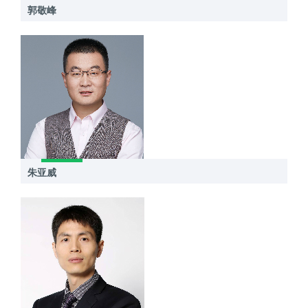
郭敬峰
朱亚威