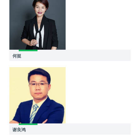
何挺
谢良鸿