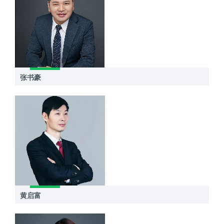
张书豪
黄启富