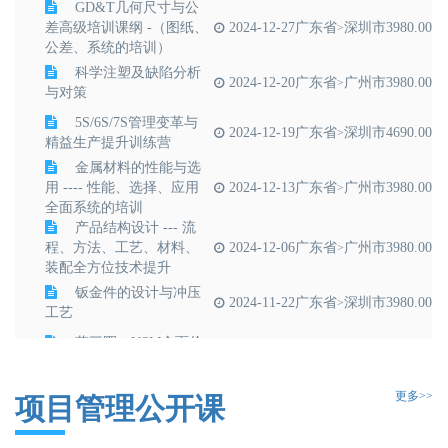
GD&T几何尺寸与公
差高级培训课纲 -（图纸、
2024-12-27
广东省
深圳市
3980.00
>
公差、系统的培训）
科学注塑及缺陷分析
2024-12-20
广东省
广州市
3980.00
>
与对策
5S/6S/7S管理变革与
2024-12-19
广东省
深圳市
4690.00
>
精益生产提升训练营
金属材料的性能与选
用 ---- 性能、选择、应用
2024-12-13
广东省
广州市
3980.00
>
全面系统的培训
产品结构设计 --- 流
程、方法、工艺、材料、
2024-12-06
广东省
广州市
3980.00
>
装配全方位技术提升
钣金件的设计与冲压
2024-11-22
广东省
深圳市
3980.00
>
工艺
蔡三圈：VSM全面价
2024-11-09
广东省
广州市
3800.00
>
值流分析与改善
尺寸链计算及公差分
更多>>
项目管理公开课
2024-11-01
广东省
广州市
3980.00
>
析的实际应用