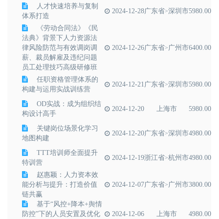
人才快速培养与复制
2024-12-28
广东省
深圳市
5980.00
>
体系打造
《劳动合同法》《民
法典》背景下人力资源法
律风险防范与有效调岗调
2024-12-26
广东省
广州市
6400.00
>
薪、裁员解雇及违纪问题
员工处理技巧高级研修班
任职资格管理体系的
2024-12-21
广东省
深圳市
5980.00
>
构建与运用实战训练营
OD实战：成为组织结
2024-12-20
上海市
5980.00
构设计高手
关键岗位场景化学习
2024-12-20
广东省
深圳市
4980.00
>
地图构建
TTT培训师全面提升
2024-12-19
浙江省
杭州市
4980.00
>
特训营
赵惠颖：人力资本效
能分析与提升：打造价值
2024-12-07
广东省
广州市
3800.00
>
链共赢
基于“风控+降本+舆情
防控”下的人员安置及优化
2024-12-06
上海市
4980.00