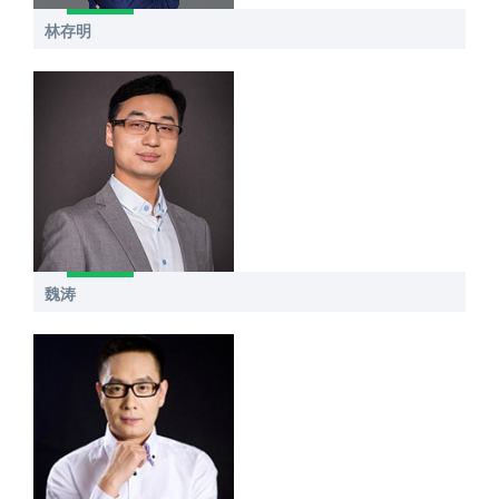
林存明
魏涛