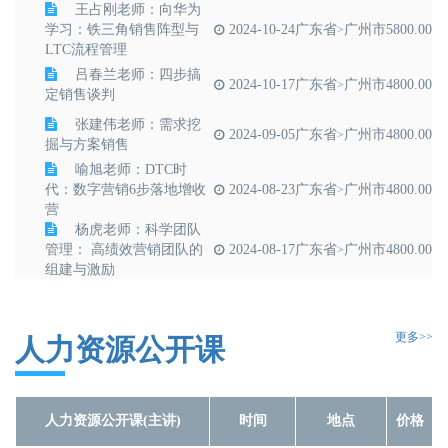
王占刚老师：向华为
学习：铁三角销售阵型与
2024-10-24
广东省
广州市
5800.00
>
LTC流程管理
吕春兰老师：四步搞
2024-10-17
广东省
广州市
4800.00
>
定销售谈判
张建伟老师：需求挖
2024-09-05
广东省
广州市
4800.00
>
掘与方案销售
喻旭老师：DTC时
代：数字营销6步落地增收
2024-08-23
广东省
广州市
4800.00
>
营
杨虎老师：科学团队
管理： 高绩效营销团队的
2024-08-17
广东省
广州市
4800.00
>
组建与激励
林海老师：从0到1：
2024-07-13
广东省
广州市
4800.00
>
用户思维的有效筑基
更多>>
曾子亮老师：销售业
人力资源公开课
绩解码，构建业务增长的
2024-06-22
广东省
广州市
4800.00
>
方法和路径
人力资源公开课(主讲)
时间
地点
价格