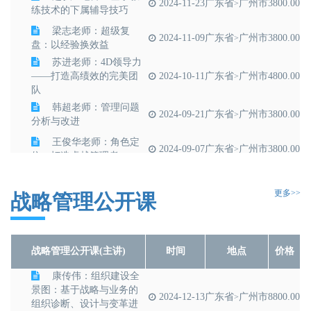
2024-11-23
广东省
广州市
3800.00
>
练技术的下属辅导技巧
梁志老师：超级复
2024-11-09
广东省
广州市
3800.00
>
盘：以经验换效益
苏进老师：4D领导力
——打造高绩效的完美团
2024-10-11
广东省
广州市
4800.00
>
队
韩超老师：管理问题
2024-09-21
广东省
广州市
3800.00
>
分析与改进
王俊华老师：角色定
2024-09-07
广东省
广州市
3800.00
>
位：打造卓越管理者
张习宁老师：MTP
——中层管理者技能提升
2024-08-30
广东省
广州市
4800.00
>
更多>>
战略管理公开课
训练
战略管理公开课(主讲)
时间
地点
价格
康传伟：组织建设全
景图：基于战略与业务的
2024-12-13
广东省
广州市
8800.00
>
组织诊断、设计与变革进