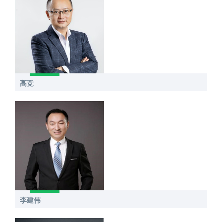
高竞
李建伟