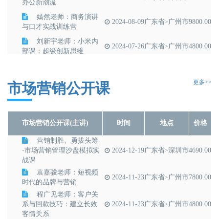
办公新潮流
嫣然老师：商务演讲
2024-08-09
广东省
广州市
9800.00
>
与口才实战训练营
刘新宇老师：小米内
2024-07-26
广东省
广州市
4800.00
>
部课：超级创新思维
靳鑫老师：结构化思
考——让思考更清晰，让
2024-07-20
广东省
广州市
4800.00
>
更多>>
表达更有力
市场营销公开课
市场营销公开课(主讲)
时间
地点
价格
营销制胜、勇拔头筹-
-市场营销管理沙盘模拟实
2024-12-19
广东省
深圳市
4690.00
>
战课
袁嘉骏老师：短视频
2024-11-23
广东省
广州市
7800.00
>
时代的品牌与营销
程广见老师：客户关
系与回款技巧：建立长效
2024-11-23
广东省
广州市
4800.00
>
客情关系