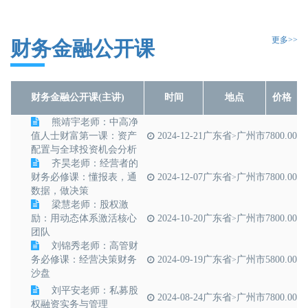
方案设计实务
降本增效：数据分析
2024-11-29
北京市
6980.00
驱动人效提升
更多>>
财务金融公开课
百炼成金——经验萃
2024-11-24
广东省
深圳市
5980.00
>
取与案例开发
财务金融公开课(主讲)
时间
地点
价格
熊靖宇老师：中高净
值人士财富第一课：资产
2024-12-21
广东省
广州市
7800.00
>
配置与全球投资机会分析
齐昊老师：经营者的
财务必修课：懂报表，通
2024-12-07
广东省
广州市
7800.00
>
数据，做决策
梁慧老师：股权激
励：用动态体系激活核心
2024-10-20
广东省
广州市
7800.00
>
团队
刘锦秀老师：高管财
务必修课：经营决策财务
2024-09-19
广东省
广州市
5800.00
>
沙盘
刘平安老师：私募股
2024-08-24
广东省
广州市
7800.00
>
权融资实务与管理