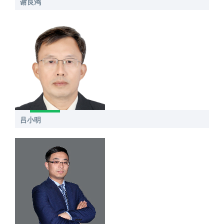
谢良鸿
吕小明