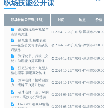
陈志强老师：向华为
职场技能公开课
学习：战略驱动的流程设
2024-06-29
广东省
广州市
7800.00
>
计与优化
刘百功老师：成熟市
2024-05-25
广东省
广州市
7800.00
>
职场技能公开课(主讲)
时间
地点
价格
场背景下的企业增长策略
高端情境商务礼仪与
2024-12-20
广东省
深圳市
2880.00
>
高情商沟通
妙笔生花 精准表达
——企业公文写作实战技
2024-12-19
广东省
深圳市
4690.00
>
巧演练
资深秘书、行政（文
2024-12-19
广东省
深圳市
4690.00
>
秘）助理能力提高训练
汪庭弘博士：九型人
2024-10-25
广东省
广州市
5800.00
>
格心理学-职场高效沟通
刘琳老师：情绪自控
2024-10-17
广东省
广州市
4800.00
>
力：缓解压力提升效能
胡冰老师：基于AI的
2024-09-19
广东省
广州市
4800.00
>
OFFICE高效办公训练营
ChatGPT 引领AI智能
2024-08-23
广东省
深圳市
4200.00
>