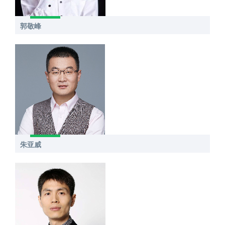
郭敬峰
朱亚威