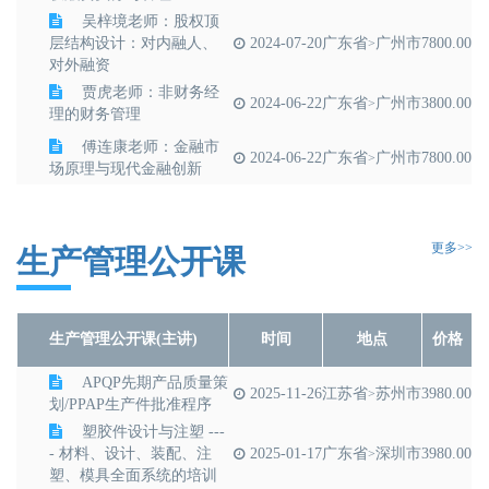
吴梓境老师：股权顶
层结构设计：对内融人、
2024-07-20
广东省
广州市
7800.00
>
对外融资
贾虎老师：非财务经
2024-06-22
广东省
广州市
3800.00
>
理的财务管理
傅连康老师：金融市
2024-06-22
广东省
广州市
7800.00
>
场原理与现代金融创新
张云峰老师：IPO上
2024-06-15
广东省
广州市
7800.00
>
市：企业价值的十倍成长
更多>>
孙红伟老师：经济金
生产管理公开课
融形式下的产业机遇与挑
2024-05-25
广东省
广州市
7800.00
>
战
生产管理公开课(主讲)
时间
地点
价格
APQP先期产品质量策
2025-11-26
江苏省
苏州市
3980.00
>
划/PPAP生产件批准程序
塑胶件设计与注塑 ---
- 材料、设计、装配、注
2025-01-17
广东省
深圳市
3980.00
>
塑、模具全面系统的培训