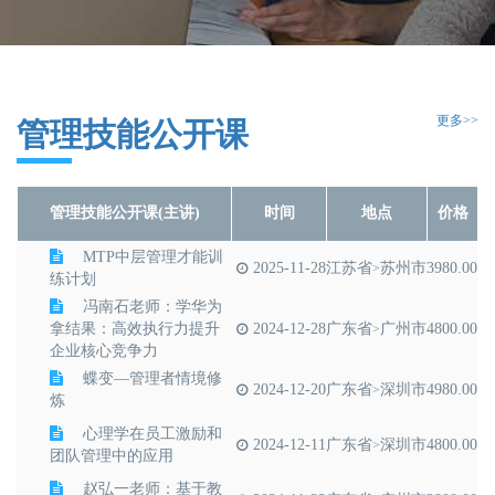
更多>>
管理技能公开课
管理技能公开课(主讲)
时间
地点
价格
MTP中层管理才能训
2025-11-28
江苏省
苏州市
3980.00
>
练计划
冯南石老师：学华为
拿结果：高效执行力提升
2024-12-28
广东省
广州市
4800.00
>
企业核心竞争力
蝶变—管理者情境修
2024-12-20
广东省
深圳市
4980.00
>
炼
心理学在员工激励和
2024-12-11
广东省
深圳市
4800.00
>
团队管理中的应用
赵弘一老师：基于教