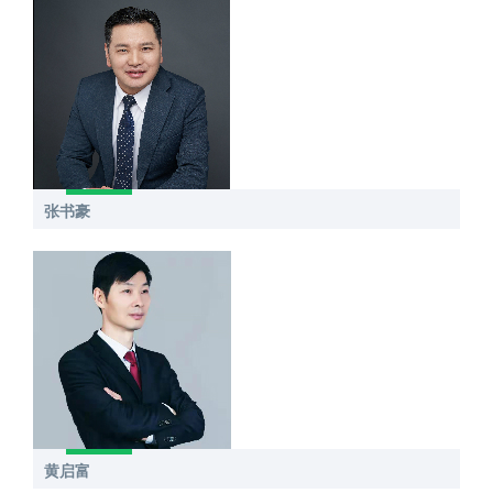
张书豪
黄启富