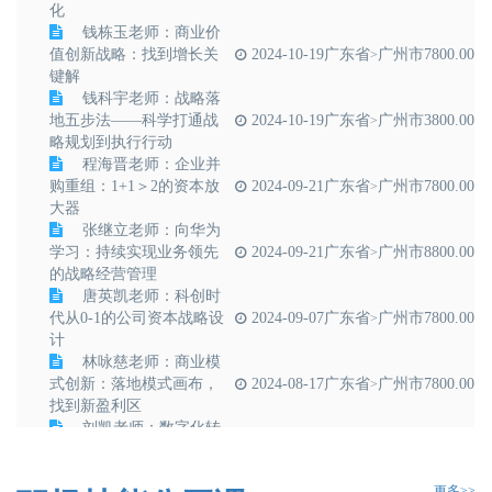
化
钱栋玉老师：商业价
值创新战略：找到增长关
2024-10-19
广东省
广州市
7800.00
>
键解
钱科宇老师：战略落
地五步法——科学打通战
2024-10-19
广东省
广州市
3800.00
>
略规划到执行行动
程海晋老师：企业并
购重组：1+1＞2的资本放
2024-09-21
广东省
广州市
7800.00
>
大器
张继立老师：向华为
学习：持续实现业务领先
2024-09-21
广东省
广州市
8800.00
>
的战略经营管理
唐英凯老师：科创时
代从0-1的公司资本战略设
2024-09-07
广东省
广州市
7800.00
>
计
林咏慈老师：商业模
式创新：落地模式画布，
2024-08-17
广东省
广州市
7800.00
>
找到新盈利区
刘凯老师：数字化转
型：数据赋能业务转型、
2024-08-09
广东省
广州市
5800.00
>
组织变革
更多>>