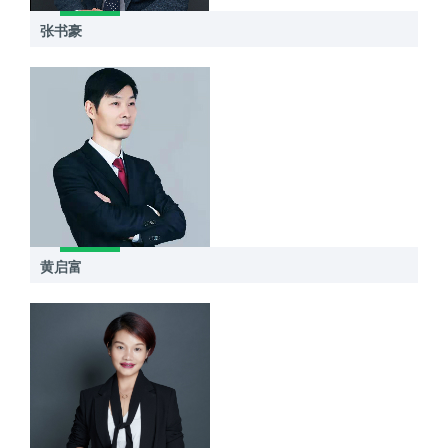
张书豪
黄启富