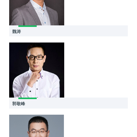
魏涛
郭敬峰