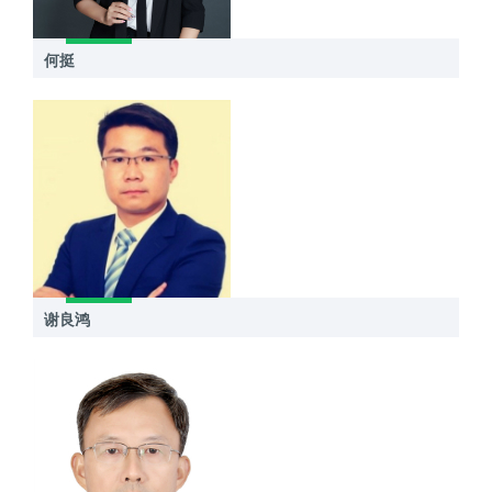
何挺
谢良鸿