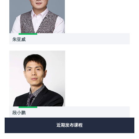
朱亚威
段小鹏
近期发布课程