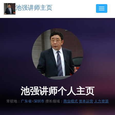
池强讲师主页
池强讲师个人主页
常驻地：
广东省
>
深圳市
擅长领域：
商业模式
资本运营
人力资源