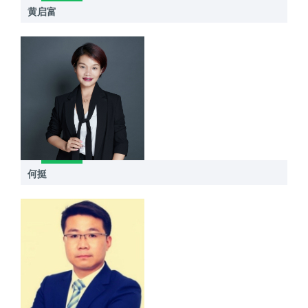
黄启富
何挺