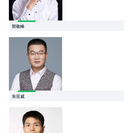
郭敬峰
朱亚威