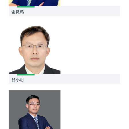
谢良鸿
吕小明