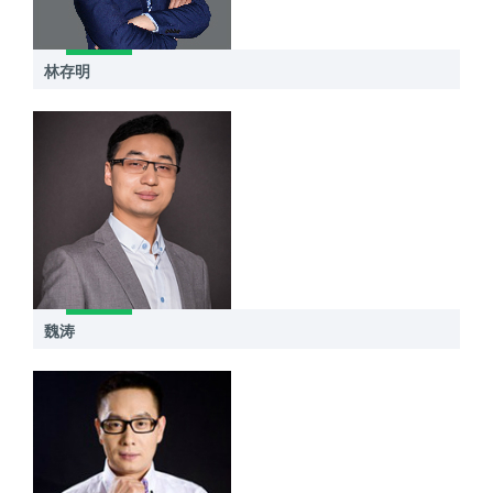
林存明
魏涛