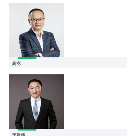
高竞
李建伟