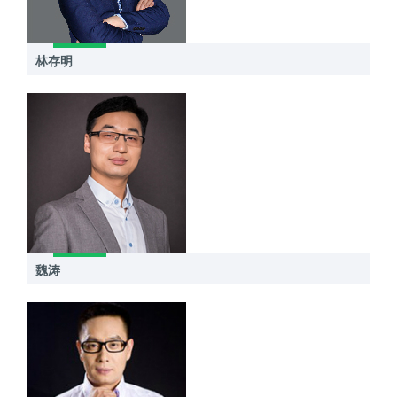
林存明
魏涛