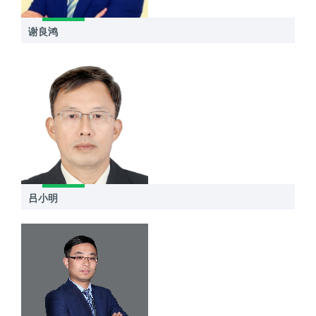
谢良鸿
吕小明