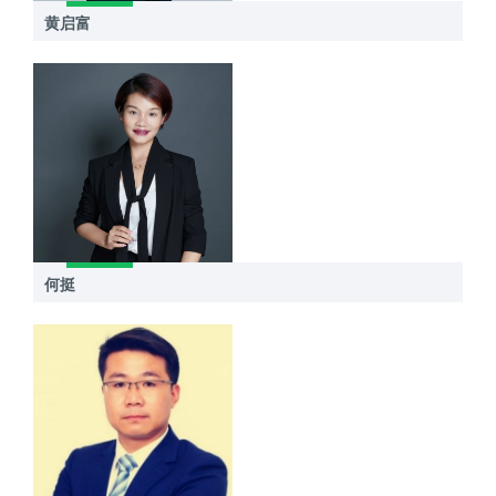
黄启富
何挺