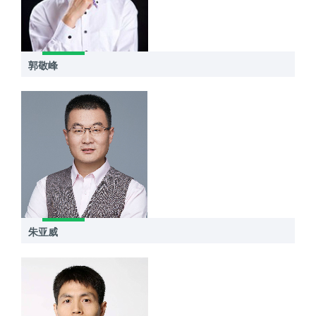
郭敬峰
朱亚威