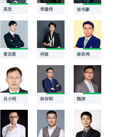
高竞
李建伟
张书豪
黄启富
何挺
谢良鸿
吕小明
林存明
魏涛