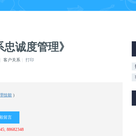
系忠诚度管理》
客户关系
打印
理技能
)
毅留言
; 88682348