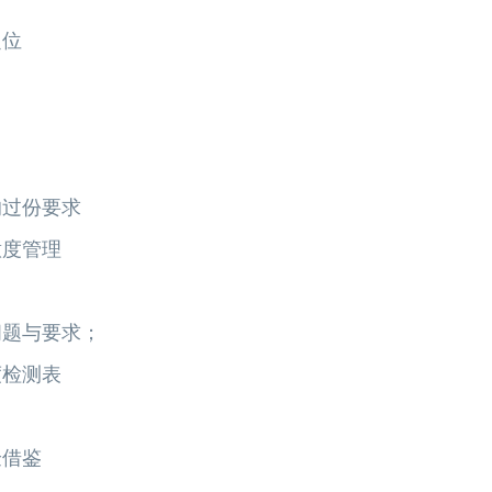
定位
的过份要求
意度管理
问题与要求；
度检测表
验借鉴