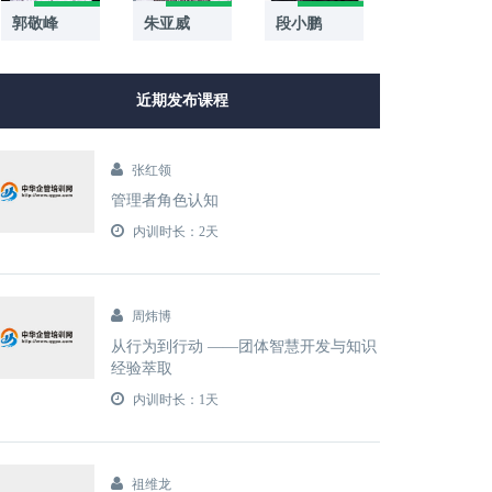
郭敬峰
段小鹏
朱亚威
近期发布课程
张红领
管理者角色认知
内训时长：2天
周炜博
从行为到行动 ——团体智慧开发与知识
经验萃取
内训时长：1天
祖维龙