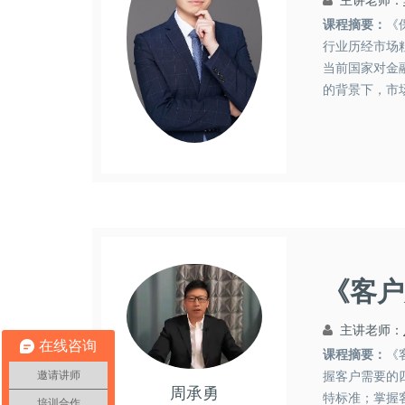
主讲老师：
课程摘要：
《
行业历经市场
当前国家对金
的背景下，市
是履行保险合同
李轩
市场营销
其他课程
《客户
主讲老师：
在线咨询
课程摘要：
《
邀请讲师
握客户需要的
周承勇
特标准；掌握
培训合作