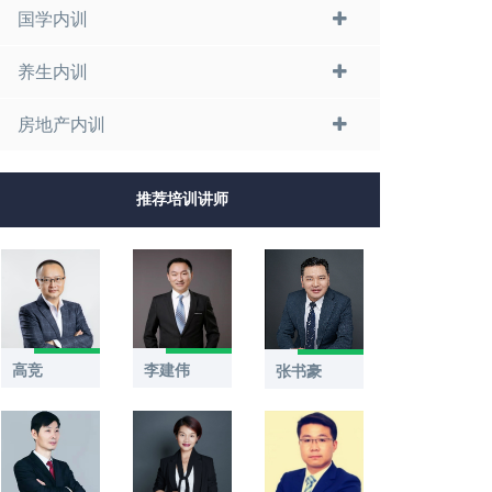
国学内训
养生内训
房地产内训
推荐培训讲师
高竞
李建伟
张书豪