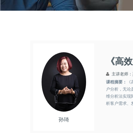
《高效
主讲老师：
课程摘要：
《
户分析，无论
维分析法实现
析客户需求、
全面俯瞰客户，
孙琦