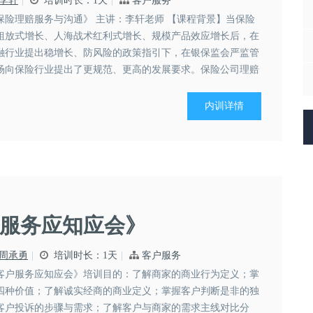
李轩
培训时长：1天
客户服务
保险理赔服务与沟通》 主讲：李轩老师 【课程背景】当保险
粗放式增长、人海战术红利式增长、规模产品效应增长后，在
融行业提出稳增长、防风险的政策指引下，在银保监会严监管
场向保险行业提出了更规范、更高的发展要求。保险公司理赔
义务的具体体现，保险合同规定了保险双...
内训详情
服务应知应会》
周承勇
培训时长：1天
客户服务
客户服务应知应会》培训目的：了解商家的商业行为定义；掌
四种价值；了解诚实经商的商业定义；掌握客户判断是非的独
客户投诉的步骤与需求；了解客户与商家的需求主线对比分