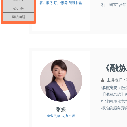
客户服务
职业素养
管理技能
析；树立“营
公开课
心理状况；掌握
网站问题
《融炼
主讲老师：
课程摘要：
融
【课程名称】
行业同质化竞
标准的服务形
张媛
际工作中，很多
企业战略
人力资源