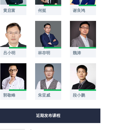
黄启富
何挺
谢良鸿
吕小明
林存明
魏涛
郭敬峰
段小鹏
朱亚威
近期发布课程