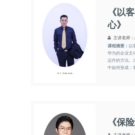
《以客
心》
主讲老师：
课程摘要：
以
华为的企业文
运作的方法。
中如何形成；
杜祥林
的方法，掌握文
领导艺术
市场营销
《保险