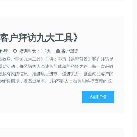
客户拜访九大工具》
孙琦
培训时长：1-2天
客户服务
高效客户拜访九大工具》主讲：孙琦【课程背景】客户拜访是
重要活动，每名销售人员成长与成单的必经之路，每一次高效
更多有效的信息、推进项目进展、递进关系、甚至改变客户的
短销售周期，提高成单率。约不到人：如何能够提高预约成
学了很多行业和产品知识，做了很多准备，拜...
内训详情