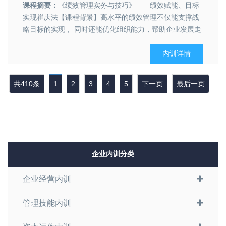
课程摘要：
《绩效管理实务与技巧》——绩效赋能、目标
实现崔庆法【课程背景】高水平的绩效管理不仅能支撑战
略目标的实现， 同时还能优化组织能力，帮助企业发展走
向更高阶段、穿越经济周期、持续成功经营。因此，管理
大师德鲁克曾说，所谓企业管理最终就是绩效管理；可见
内训详情
绩效管理是企业管理的重中之重。面对当前形势，企业更
需要进一步认识与...
共410条
1
2
3
4
5
下一页
最后一页
企业内训分类
企业经营内训
管理技能内训