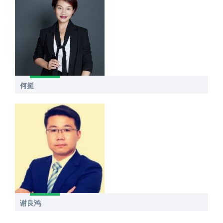
何挺
谢良鸿