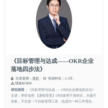
李轩
《目标管理与达成——OKR企业
市场营销
其他课程
落地四步法》
主讲老师：
李轩
培训时长：2-3天
绩效&OKR
课程摘要：
《目标管理与达成——OKR企业落地四步法》
主讲：李轩老师 【课程背景】OKR发明于英特尔，兴盛于
谷歌，不仅是一个目标管理工具，也成为一种工作理念，
被越来越多创新企业采用。谷歌、微软、脸书、亚马逊、