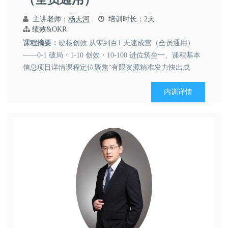
主讲老师：
杨天河
培训时长：2天
绩效&OKR
课程摘要：
硬核创效 从零到百1 天速成营（全员通用）
——0-1 破局・1-10 创效・10-100 进位筑垒一、课程基本
信息项目详情课程定位聚焦“有限资源精准发力快出成
果”核心诉求，摒弃粗放创效模式，为全员（基层/骨干/中
高层）导入新型创效管理范式——以价值共识对齐目标、
内训详情
本源创新直击根源、精益执行落地结果、快速进位实...