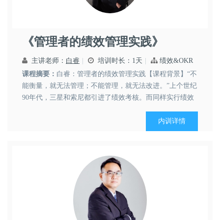
白睿
人力资源
管理技能
《管理者的绩效管理实践》
主讲老师：
白睿
培训时长：1天
绩效&OKR
课程摘要：
白睿：管理者的绩效管理实践【课程背景】“不
能衡量，就无法管理；不能管理，就无法改进。”上个世纪
90年代，三星和索尼都引进了绩效考核。而同样实行绩效
考核的这两家企业，至今命运是截然不同。在索尼感叹自
己被绩效毁了的同时，三星蒸蒸日上。可见，绩效本身就
内训详情
是一把“双刃剑”。理念、工具、技巧、实施、逻辑和运营
一个都不能...