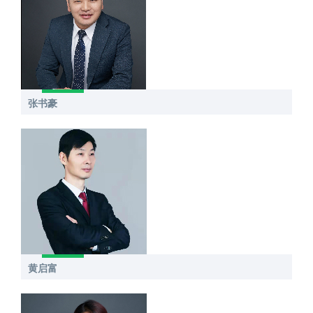
张书豪
黄启富