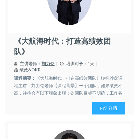
刘力铭
《大航海时代：打造高绩效团
领导艺术
职业素养
党政文化
队》
主讲老师：
刘力铭
培训时长：1天
绩效&OKR
课程摘要：
《大航海时代：打造高绩效团队》模拟沙盘课
程主讲：刘力铭老师【课程背景】一个团队，如果绩效不
高，往往会有以下现象出现：Ø 团队目标不明确，工作各
自为政缺乏沟通和信息共享；Ø 团队分工不明确，有人忙
的累死，有人闲的发慌；Ø 协作效率低下，团队成员不知
内训详情
道怎么有效的合作，工作流程不顺畅；Ø 看着问题下属感
觉...