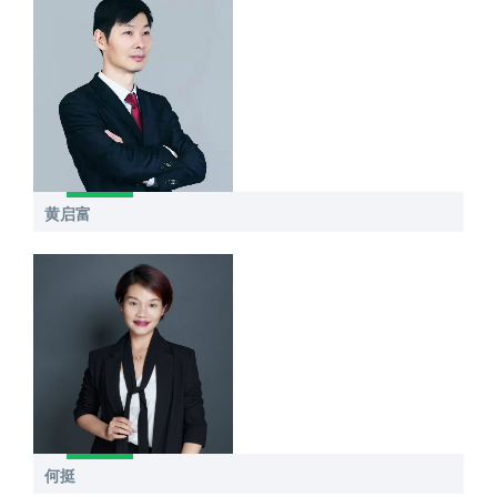
黄启富
何挺