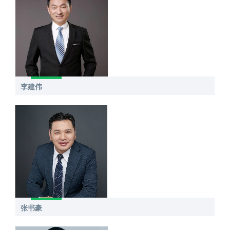
李建伟
张书豪