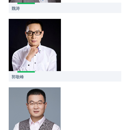
魏涛
郭敬峰