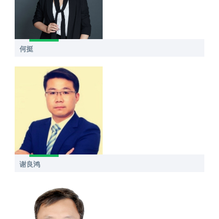
何挺
谢良鸿