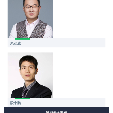
朱亚威
段小鹏