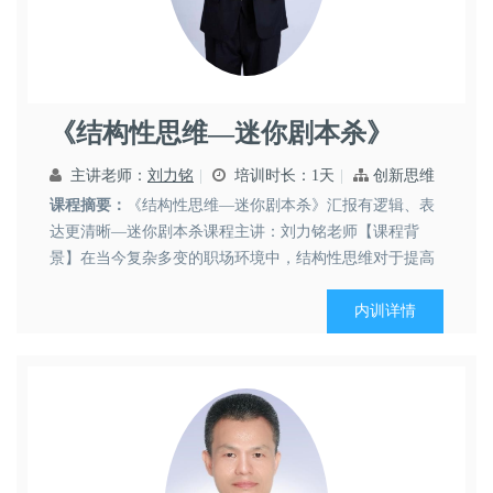
刘力铭
《结构性思维—迷你剧本杀》
领导艺术
职业素养
党政文化
主讲老师：
刘力铭
培训时长：1天
创新思维
课程摘要：
《结构性思维—迷你剧本杀》汇报有逻辑、表
达更清晰—迷你剧本杀课程主讲：刘力铭老师【课程背
景】在当今复杂多变的职场环境中，结构性思维对于提高
团队效率有至关重要点作用，然而实际情况却常常令人担
忧。实践证明，员工缺乏结构性思维往往会带来了诸多问
内训详情
题。而这些问题会严重影响到一个团队的整体效率：Ø 汇
报缺乏条理：员工...