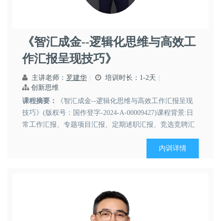
罗建华
人力资源
商务礼仪
职业素养
《智汇成金--逻辑化思维与高效工
作汇报呈现技巧》
主讲老师：
罗建华
培训时长：1-2天
创新思维
课程摘要：
《智汇成金--逻辑化思维与高效工作汇报呈现
技巧》(版权号：国作登字-2024-A-00009427)课程背景:日
常工作汇报、专题项目汇报、定期述职汇报、竞选竞聘汇
报、对外交流汇报，这些工作中的一对一、一对多、对上
沟通场景统称”工作汇报“，高效汇报将直接提升企业层级
内训详情
间沟通的效率和质量，使会议顺畅，决策高效。它...