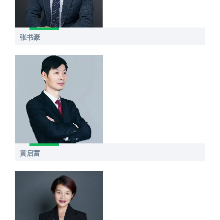
张书豪
黄启富