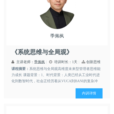
季佩枫
领导艺术
市场营销
思维创新
《系统思维与全局观》
主讲老师：
季佩枫
培训时长：1天
创新思维
课程摘要：
系统思维与全局观高维度未来型管理者思维能
力成长 课题背景：1、时代背景：人类已经从工业时代进
化到数智时代，社会正经历着从VUCA到BANI的复杂冲
击，大数据推送机制与信息同温层现象，让个体极其容易
落入信息认知偏差陷阱，个体将面临从技能竞争到认知竞
内训详情
争的改变，人类智慧能力的分水岭时代已经来临。2、政策
背景：社会...