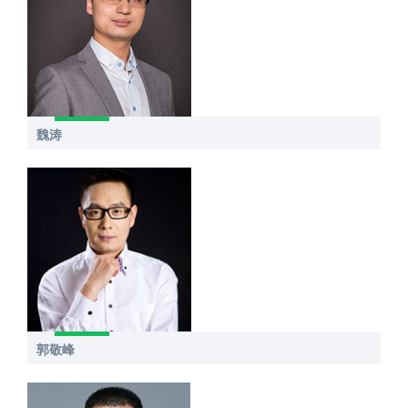
魏涛
郭敬峰