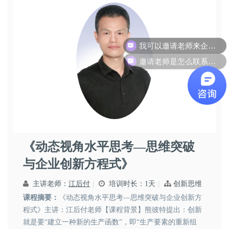
邀请老师是怎么联系呢？
江后付
《动态视角水平思考—思维突破
企业战略
与企业创新方程式》
主讲老师：
江后付
培训时长：1天
创新思维
课程摘要：
《动态视角水平思考—思维突破与企业创新方
程式》主讲：江后付老师【课程背景】熊彼特提出：创新
就是要“建立一种新的生产函数”，即“生产要素的重新组