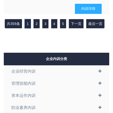
合”，就是要把一种从来没有的关于生产要素和生产条件
的“新组合”引进生产体系中去，以实现对生产要素或生产
内训详情
条件的“新组合”。作为企业管理人员，尤其是肩负企业技
术创新职责的...
共359条
1
2
3
4
5
下一页
最后一页
企业内训分类
企业经营内训
管理技能内训
资本运作内训
职业素养内训