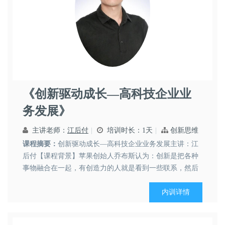
江后付
《创新驱动成长—高科技企业业
企业战略
务发展》
主讲老师：
江后付
培训时长：1天
创新思维
课程摘要：
创新驱动成长—高科技企业业务发展主讲：江
后付【课程背景】苹果创始人乔布斯认为：创新是把各种
事物融合在一起，有创造力的人就是看到一些联系，然后
总能看到各种事物之间的联系，然后融合形成新的事物，
这就是创新。作为企业管理人员，尤其是肩负企业技术创
内训详情
新职责的业务变革人员和研发管理人员，需要体系化的创
新方法论和业务发展...