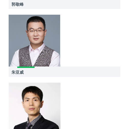
郭敬峰
朱亚威