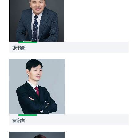
张书豪
黄启富