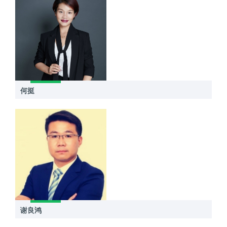
何挺
谢良鸿