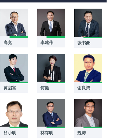
高竞
李建伟
张书豪
黄启富
何挺
谢良鸿
吕小明
林存明
魏涛