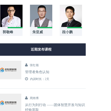
郭敬峰
段小鹏
朱亚威
近期发布课程
张红领
管理者角色认知
内训时长：2天
周炜博
从行为到行动 ——团体智慧开发与知识
经验萃取