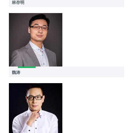
林存明
魏涛