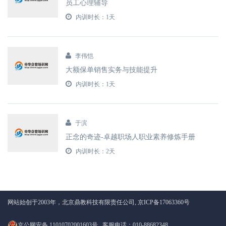
员工心理辅导
内训时长：1天
李伟恺
大额保单销售实务与技能提升
内训时长：1天
于滨
正念的奇迹-卓越职场人职业素养修炼手册
内训时长：2天
网站始创于2003年，北京鼎教科技有限责任公司,
京ICP备17063360号
京公网安备 11010702001603号
客服电话：010-88682348