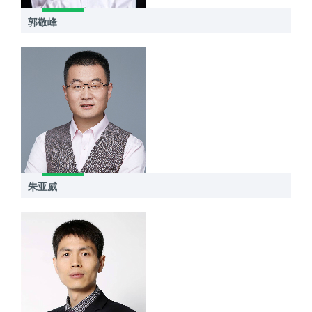
郭敬峰
朱亚威