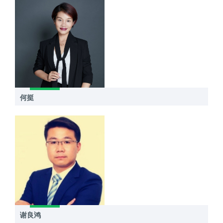
何挺
谢良鸿