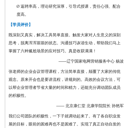
返聘率高，理论研究深厚，引导式授课，责任心强、配合
Ø
度高。
【学员评价】
既深刻又真实，解决工具简单直接。触发大家对人生意义的深刻
思考，脱离浑浑噩噩的状态。沟通技巧诙谐生动，帮助我们马上
掌握了六种尴尬场景的应对技巧。真是收获满满！
——辽宁国家电网营销服务中心 杨波
张老师的企业会议管理课程，方法简单直接，颠覆了大家的传统
观念。原来开会也是要讲流程，讲规则的。高效的会议方法，可
以帮企业管理者节省大量的时间和精力，还能充分调动团队成员
的积极性。
—— 北京康仁堂 北康学院院长 孙艳军
我们公司团队的积极性，一下子就调动起来了。有了各自职业发
展的目标，眼前的困难再也不是困难了。实现了真正自动自发的