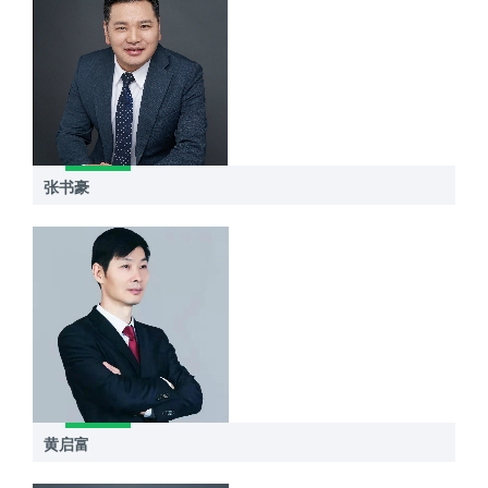
张书豪
黄启富